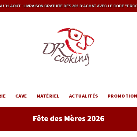
U 31 AOÛT : LIVRAISON GRATUITE DÈS 20€ D'ACHAT AVEC LE CODE "DRC
RIE
CAVE
MATÉRIEL
ACTUALITÉS
PROMOTIO
Fête des Mères 2026