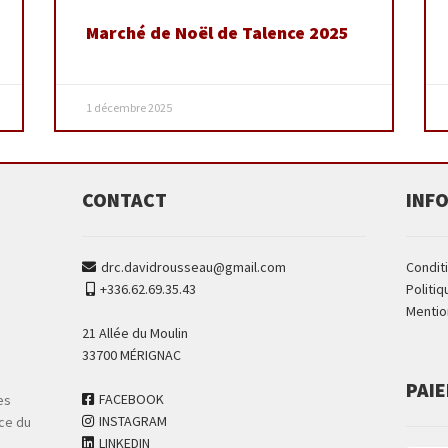
Marché de Noël de Talence 2025
1 décembre 2025
CONTACT
INF
drc.davidrousseau@gmail.com
Condit
+336.62.69.35.43
Politiq
Mentio
21 Allée du Moulin
33700 MÉRIGNAC
PAI
FACEBOOK
es
INSTAGRAM
ce du
LINKEDIN