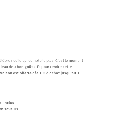
célébrez celle qui compte le plus. C’est le moment
cadeau de «
bon goût »
. Et pour rendre cette
ivraison est offerte dès 10€ d’achat jusqu’au 31
mai inclus
 en saveurs