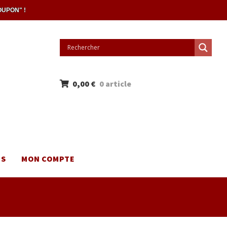
OUPON" !
0,00
€
0 article
NS
MON COMPTE