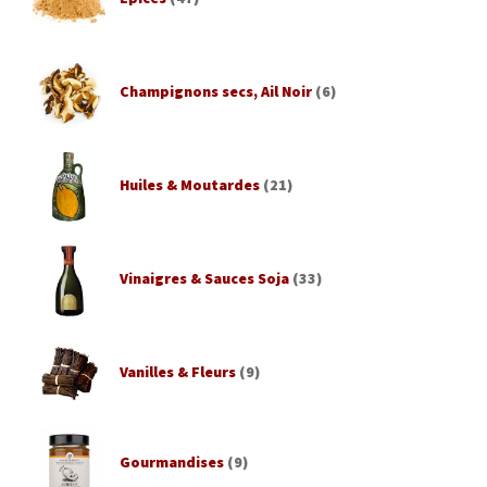
Champignons secs, Ail Noir
(6)
Huiles & Moutardes
(21)
Vinaigres & Sauces Soja
(33)
Vanilles & Fleurs
(9)
Gourmandises
(9)