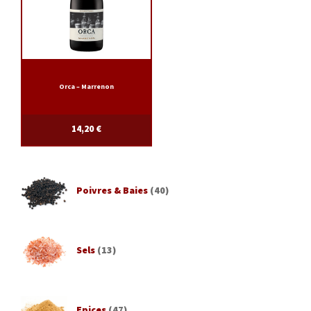
Orca – Marrenon
14,20
€
Poivres & Baies
(40)
Sels
(13)
Epices
(47)