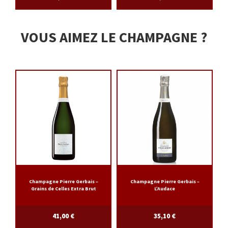
VOUS AIMEZ LE CHAMPAGNE ?
Champagne Pierre Gerbais –
Champagne Pierre Gerbais –
Grains de Celles Extra Brut
L’Audace
41,00
€
35,10
€