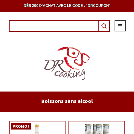
DÈS 20€ D'ACHAT AVEC LE CODE : "DRCOUPON"
ACCUEIL
Boissons sans alcool
EPICERIE
CAVE
PROMO !