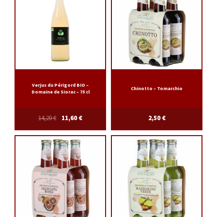
Vins du Monde
Vins rouges
Vins blancs
Vins rosés
Verjus du Périgord BIO –
Chinotto – Tomarchio
Domaine de Siorac – 75 cl
Champagnes
14,20
€
11,60
€
2,50
€
Autres alcools
Boissons sans alcool
MATÉRIEL
ACTUALITÉS