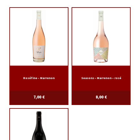
Roséfine – Marrenon
Seasons – Marrenon – rosé
7,00
€
8,00
€