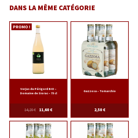
DANS LA MÊME CATÉGORIE
PROMO !
Verjus du Périgord BIO –
Gazzosa – Tomarchio
Domaine de Siorac – 75 cl
14,20
€
11,60
€
2,50
€