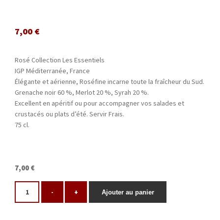
7,00
€
Rosé Collection Les Essentiels
IGP Méditerranée, France
Élégante et aérienne, Roséfine incarne toute la fraîcheur du Sud.
Grenache noir 60 %, Merlot 20 %, Syrah 20 %.
Excellent en apéritif ou pour accompagner vos salades et
crustacés ou plats d’été. Servir Frais.
75 cl.
7,00 €
-
+
Ajouter au panier