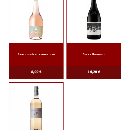
Seasons – Marrenon – rosé
Orca – Marrenon
8,00
€
14,20
€