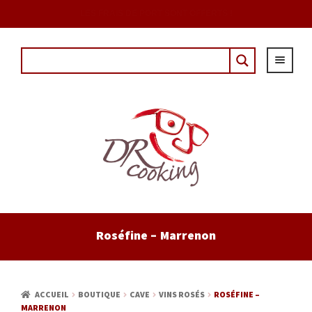
DÈS 20€ D'ACHAT AVEC LE CODE : "DRCOUPON"
ACCUEIL
Roséfine – Marrenon
EPICERIE
CAVE
ACCUEIL
BOUTIQUE
CAVE
VINS ROSÉS
ROSÉFINE –
MARRENON