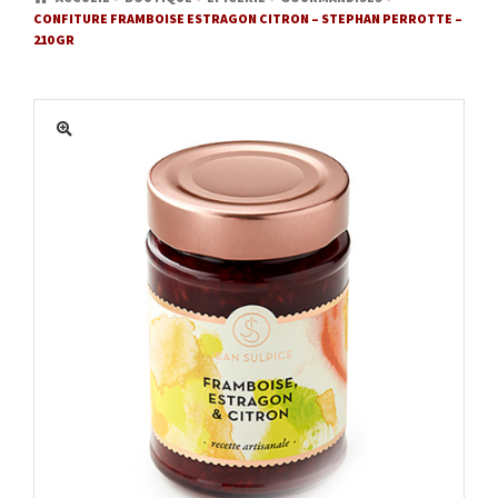
CONFITURE FRAMBOISE ESTRAGON CITRON – STEPHAN PERROTTE –
MATÉRIEL
210 GR
ACTUALITÉS
PROMOTIONS
MON COMPTE