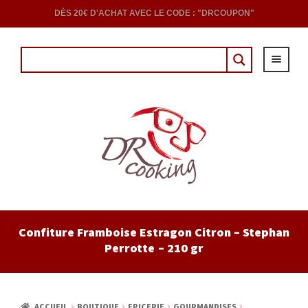
DÈS 20€ D'ACHAT AVEC LE CODE : "DRCOUPON"
ACCUEIL
Confiture Framboise Estragon Citron – Stephan
Perrotte – 210 gr
EPICERIE
CAVE
ACCUEIL
BOUTIQUE
EPICERIE
GOURMANDISES