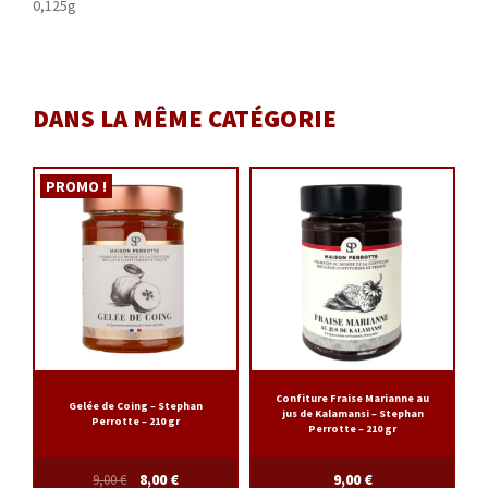
0,125g
DANS LA MÊME CATÉGORIE
PROMO !
Confiture Fraise Marianne au
Gelée de Coing – Stephan
jus de Kalamansi – Stephan
Perrotte – 210 gr
Perrotte – 210 gr
9,00
€
8,00
€
9,00
€