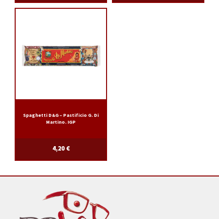
Spaghetti D&G – Pastificio G. Di
Martino. IGP
4,20
€