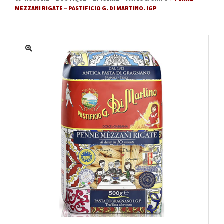
MEZZANI RIGATE – PASTIFICIO G. DI MARTINO. IGP
MATÉRIEL
ACTUALITÉS
PROMOTIONS
MON COMPTE