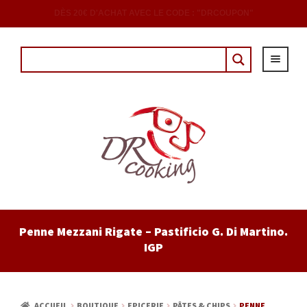
DÈS 20€ D'ACHAT AVEC LE CODE : "DRCOUPON"
ACCUEIL
Penne Mezzani Rigate – Pastificio G. Di Martino.
IGP
EPICERIE
CAVE
ACCUEIL
BOUTIQUE
EPICERIE
PÂTES & CHIPS
PENNE