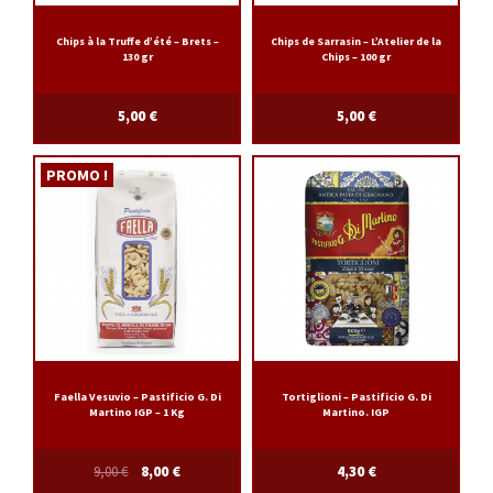
Chips à la Truffe d’été – Brets –
Chips de Sarrasin – L’Atelier de la
130 gr
Chips – 100 gr
5,00
€
5,00
€
PROMO !
Faella Vesuvio – Pastificio G. Di
Tortiglioni – Pastificio G. Di
Martino IGP – 1 Kg
Martino. IGP
9,00
€
8,00
€
4,30
€