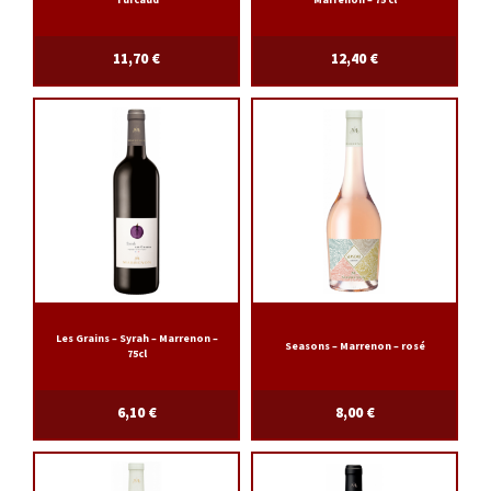
11,70
€
12,40
€
Les Grains – Syrah – Marrenon –
Seasons – Marrenon – rosé
75cl
6,10
€
8,00
€