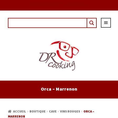
DÈS 20€ D'ACHAT AVEC LE CODE : "DRCOUPON"
ACCUEIL
Orca – Marrenon
EPICERIE
CAVE
ACCUEIL
BOUTIQUE
CAVE
VINS ROUGES
ORCA –
MARRENON