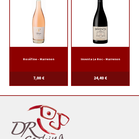
Roséfine – Marrenon
Inventa Le Roc – Marrenon
7,00
€
24,40
€