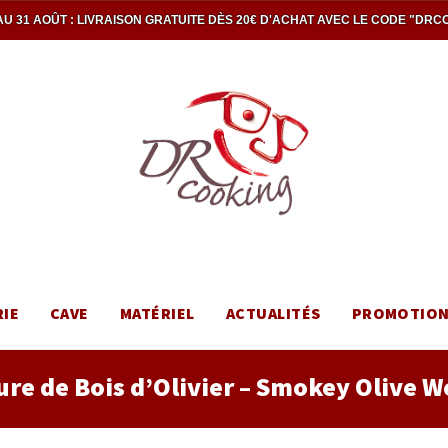
U 31 AOÛT : LIVRAISON GRATUITE DÈS 20€ D'ACHAT AVEC LE CODE "DRC
RIE
CAVE
MATÉRIEL
ACTUALITÉS
PROMOTIO
ure de Bois d’Olivier – Smokey Olive 