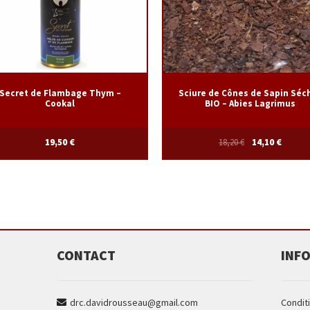
Secret de Flambage Thym –
Sciure de Cônes de Sapin Séc
Cookal
BIO – Abies Lagrimus
19,50
€
18,20
€
14,10
€
CONTACT
INF
drc.davidrousseau@gmail.com
Condit