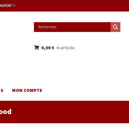
OUPON" !
0,00
€
0 article
NS
MON COMPTE
Wood