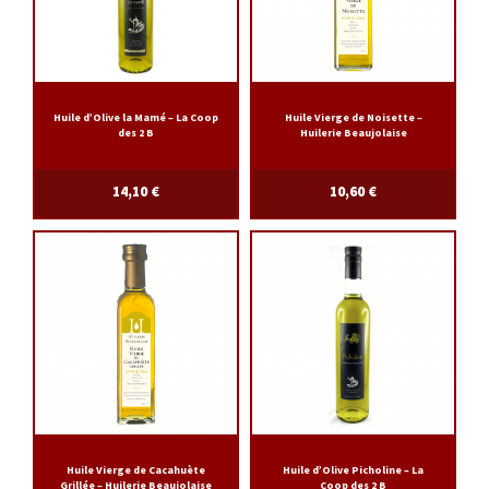
Huile d’Olive la Mamé – La Coop
Huile Vierge de Noisette –
des 2 B
Huilerie Beaujolaise
14,10
€
10,60
€
Huile Vierge de Cacahuète
Huile d’Olive Picholine – La
Grillée – Huilerie Beaujolaise
Coop des 2 B