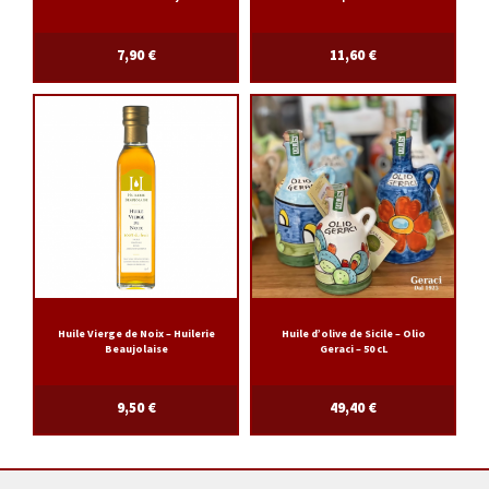
7,90
€
11,60
€
Huile Vierge de Noix – Huilerie
Huile d’olive de Sicile – Olio
Beaujolaise
Geraci – 50 cL
9,50
€
49,40
€