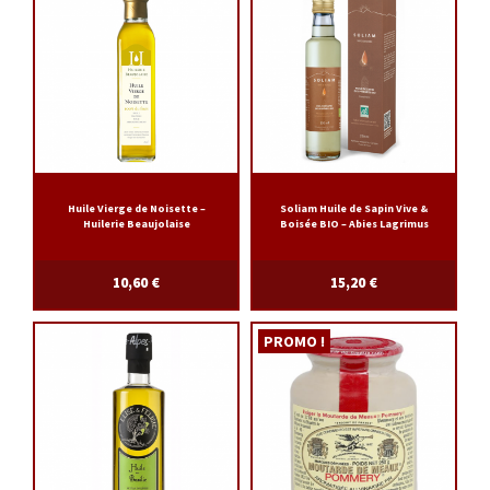
Huile Vierge de Noisette –
Soliam Huile de Sapin Vive &
Huilerie Beaujolaise
Boisée BIO – Abies Lagrimus
10,60
€
15,20
€
PROMO !