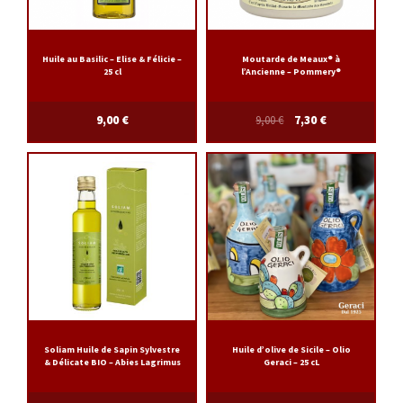
Huile au Basilic – Elise & Félicie –
Moutarde de Meaux® à
25 cl
l’Ancienne – Pommery®
9,00
€
9,00
€
7,30
€
Soliam Huile de Sapin Sylvestre
Huile d’olive de Sicile – Olio
& Délicate BIO – Abies Lagrimus
Geraci – 25 cL