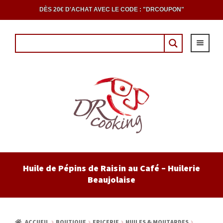
DÈS 20€ D'ACHAT AVEC LE CODE : "DRCOUPON"
ACCUEIL
Huile de Pépins de Raisin au Café – Huilerie
Beaujolaise
EPICERIE
CAVE
ACCUEIL
BOUTIQUE
EPICERIE
HUILES & MOUTARDES