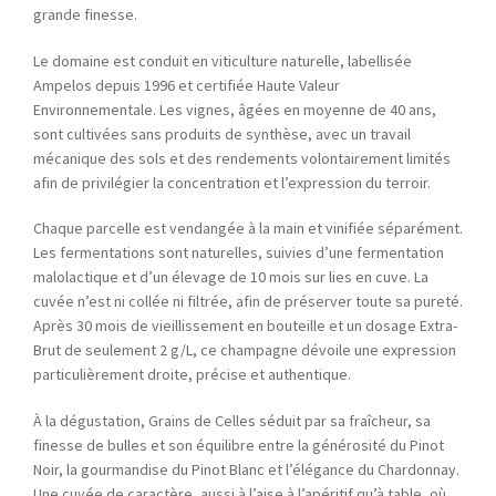
grande finesse.
Le domaine est conduit en viticulture naturelle, labellisée
Ampelos depuis 1996 et certifiée Haute Valeur
Environnementale. Les vignes, âgées en moyenne de 40 ans,
sont cultivées sans produits de synthèse, avec un travail
mécanique des sols et des rendements volontairement limités
afin de privilégier la concentration et l’expression du terroir.
Chaque parcelle est vendangée à la main et vinifiée séparément.
Les fermentations sont naturelles, suivies d’une fermentation
malolactique et d’un élevage de 10 mois sur lies en cuve. La
cuvée n’est ni collée ni filtrée, afin de préserver toute sa pureté.
Après 30 mois de vieillissement en bouteille et un dosage Extra-
Brut de seulement 2 g/L, ce champagne dévoile une expression
particulièrement droite, précise et authentique.
À la dégustation, Grains de Celles séduit par sa fraîcheur, sa
finesse de bulles et son équilibre entre la générosité du Pinot
Noir, la gourmandise du Pinot Blanc et l’élégance du Chardonnay.
Une cuvée de caractère, aussi à l’aise à l’apéritif qu’à table, où