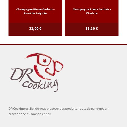
Champagne Pierre Gerbais –
Champagne Pierre Gerbais –
Rosé de Saignée
L’Audace
31,00
€
35,10
€
DR Cooking est fier de vous proposer des produits hauts de gammes en
provenance du monde entier.