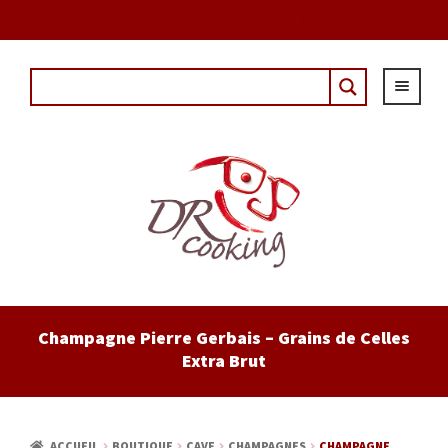
DÈS 20€ D'ACHAT AVEC LE CODE : "DRCOUPON"
ACCUEIL
Champagne Pierre Gerbais – Grains de Celles
Extra Brut
EPICERIE
CAVE
ACCUEIL
BOUTIQUE
CAVE
CHAMPAGNES
CHAMPAGNE