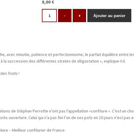
8,00 €
-
+
Ajouter au panier
e, avec minutie, patience et perfectionnisme, le parfait équilibre entre le
 à la succession des différentes strates de dégustation », explique-t-il.
des fruits !
tions de Stéphan Perrotte n’ont pas l’appellation «confiture ». C’est un cho
près ouverture. Celui qui n’a pas fini l’un de ses pots en 10 jours n’est pas e
ure – Meilleur confiturier de France.