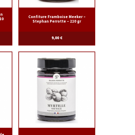
on
Confiture Framboise Meeker –
10
Stephan Perrotte – 210 gr
9,00
€
 de