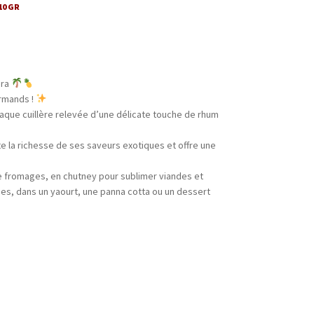
10 GR
ora
urmands !
que cuillère relevée d’une délicate touche de rhum
e la richesse de ses saveurs exotiques et offre une
 fromages, en chutney pour sublimer viandes et
s, dans un yaourt, une panna cotta ou un dessert