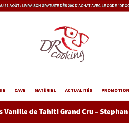
U 31 AOÛT : LIVRAISON GRATUITE DÈS 20€ D'ACHAT AVEC LE CODE "DRC
RIE
CAVE
MATÉRIEL
ACTUALITÉS
PROMOTIO
 Vanille de Tahiti Grand Cru – Stephan 