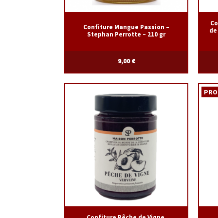
Co
Confiture Mangue Passion –
de
Stephan Perrotte – 210 gr
9,00
€
PRO
Confiture Pêche de Vigne,