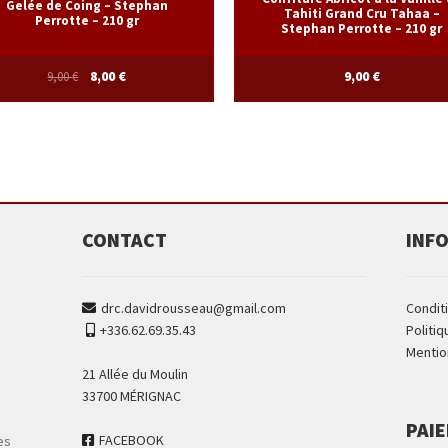
Gelée de Coing – Stephan
Tahiti Grand Cru Tahaa –
Perrotte – 210 gr
Stephan Perrotte – 210 gr
9,00
€
8,00
€
9,00
€
CONTACT
INF
drc.davidrousseau@gmail.com
Condit
+336.62.69.35.43
Politiq
Mentio
21 Allée du Moulin
33700 MÉRIGNAC
PAI
FACEBOOK
es