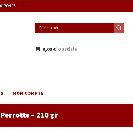
OUPON" !
0,00
€
0 article
NS
MON COMPTE
Perrotte – 210 gr