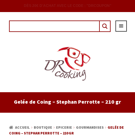
DÈS 20€ D'ACHAT AVEC LE CODE : "DRCOUPON"
ACCUEIL
Gelée de Coing – Stephan Perrotte – 210 gr
EPICERIE
CAVE
ACCUEIL
BOUTIQUE
EPICERIE
GOURMANDISES
GELÉE DE
COING – STEPHAN PERROTTE – 210 GR