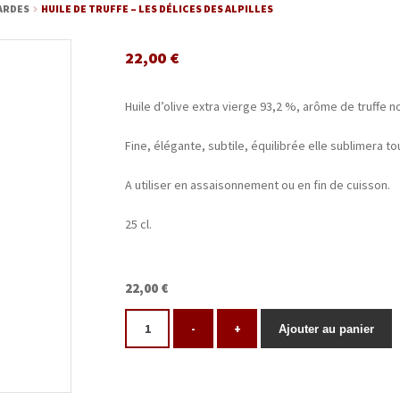
ARDES
HUILE DE TRUFFE – LES DÉLICES DES ALPILLES
22,00
€
Huile d’olive extra vierge 93,2 %, arôme de truffe n
Fine, élégante, subtile, équilibrée elle sublimera 
A utiliser en assaisonnement ou en fin de cuisson.
25 cl.
22,00 €
-
+
Ajouter au panier