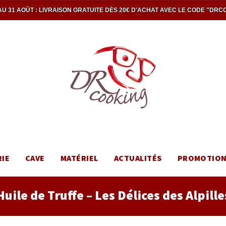
U 31 AOÛT : LIVRAISON GRATUITE DÈS 20€ D'ACHAT AVEC LE CODE "DRC
RIE
CAVE
MATÉRIEL
ACTUALITÉS
PROMOTIO
Huile de Truffe – Les Délices des Alpille