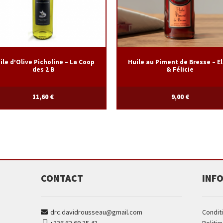
ile d’Olive Picholine – La Coop
Huile au Piment de Bresse – El
des 2 B
& Félicie
11,60
€
9,00
€
CONTACT
INF
drc.davidrousseau@gmail.com
Condit
+336.62.69.35.43
Politiq