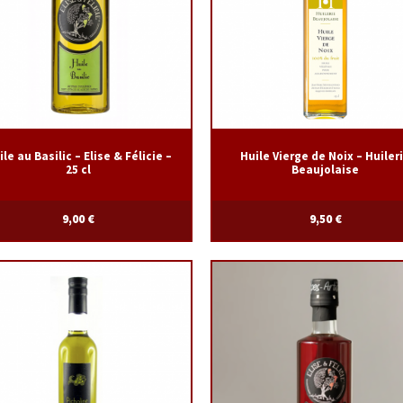
le au Basilic – Elise & Félicie –
Huile Vierge de Noix – Huiler
25 cl
Beaujolaise
9,00
€
9,50
€