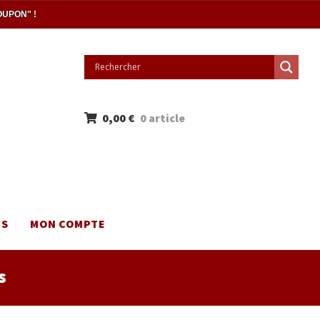
OUPON" !
0,00
€
0 article
NS
MON COMPTE
s