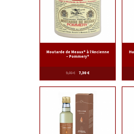
Moutarde de Meaux® à l’Ancienne
Hui
– Pommery®
9,00
€
7,30
€