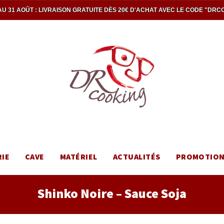
U 31 AOÛT : LIVRAISON GRATUITE DÈS 20€ D'ACHAT AVEC LE CODE "DRC
RIE
CAVE
MATÉRIEL
ACTUALITÉS
PROMOTIO
Shinko Noire – Sauce Soja