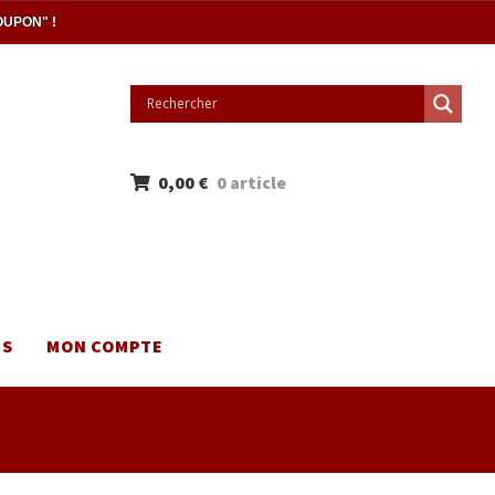
OUPON" !
0,00
€
0 article
NS
MON COMPTE