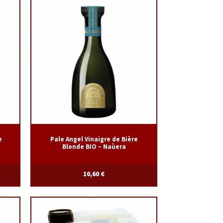
e
Pale Angel Vinaigre de Bière
Blonde BIO – Naùera
10,60
€