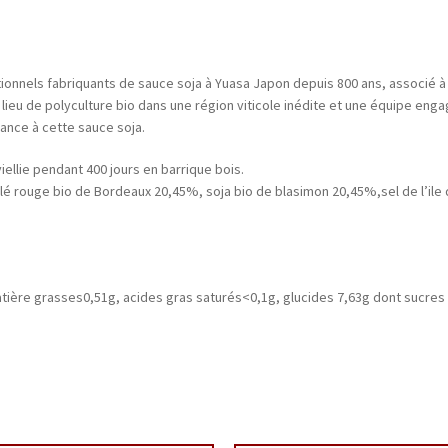
ionnels fabriquants de sauce soja à Yuasa Japon depuis 800 ans, associé à un
 lieu de polyculture bio dans une région viticole inédite et une équipe eng
sance à cette sauce soja.
viellie pendant 400 jours en barrique bois.
blé rouge bio de Bordeaux 20,45%, soja bio de blasimon 20,45%,sel de l’ile 
matière grasses0,51g, acides gras saturés<0,1g, glucides 7,63g dont sucres 2