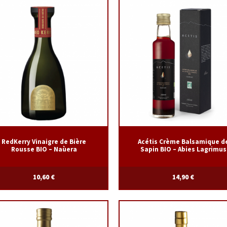
RedKerry Vinaigre de Bière
Acétis Crème Balsamique d
Rousse BIO – Naùera
Sapin BIO – Abies Lagrimus
10,60
€
14,90
€