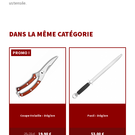
ustensile.
DANS LA MÊME CATÉGORIE
PROMO !
Coupe Volaille – Déglon
Fusil – Déglon
25,70
€
19,90
€
53,00
€