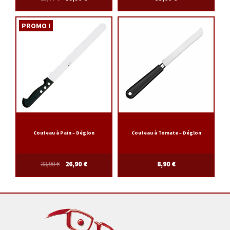
PROMO !
Couteau à Pain – Déglon
Couteau à Tomate – Déglon
33,90
€
26,90
€
8,90
€