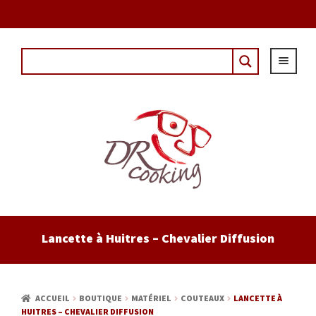
DÈS 20€ D'ACHAT AVEC LE CODE : "DRCOUPON"
ACCUEIL
Lancette à Huitres – Chevalier Diffusion
EPICERIE
CAVE
ACCUEIL
BOUTIQUE
MATÉRIEL
COUTEAUX
LANCETTE À
HUITRES – CHEVALIER DIFFUSION