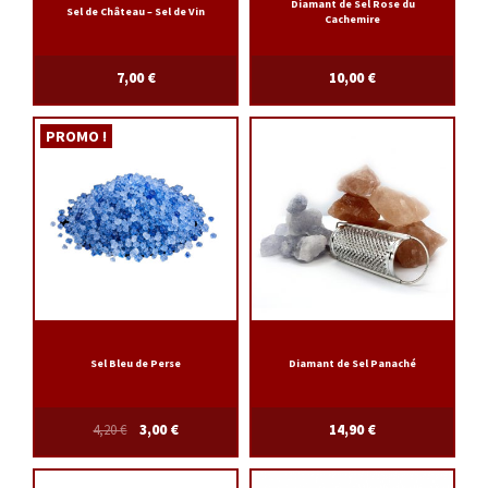
Diamant de Sel Rose du
Sel de Château – Sel de Vin
Cachemire
7,00
€
10,00
€
PROMO !
Sel Bleu de Perse
Diamant de Sel Panaché
4,20
€
3,00
€
14,90
€