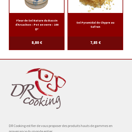
Fleur de Sel Nature du Bassin
Sel Pyramidal de Chypre au
d’Arcachon – Pot en verre – 100
Safran
gr
8,80
€
7,85
€
DR Cooking est fier de vous proposer des produits hauts de gammes en
provenance du monde entier.