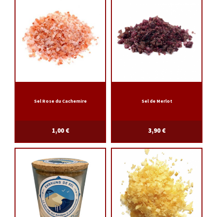
Sel Rose du Cachemire
Sel de Merlot
1,00
€
3,90
€