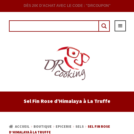
DÈS 20€ D'ACHAT AVEC LE CODE : "DRCOUPON"
ACCUEIL
Sel Fin Rose d’Himalaya à La Truffe
EPICERIE
CAVE
ACCUEIL
BOUTIQUE
EPICERIE
SELS
SEL FIN ROSE
D’HIMALAYA À LA TRUFFE