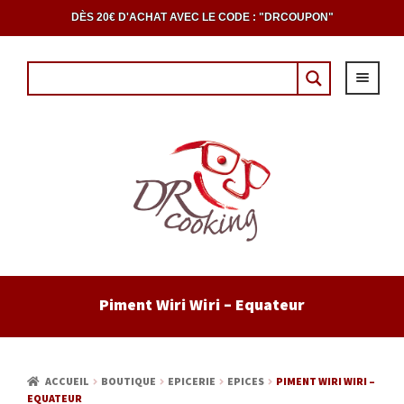
DÈS 20€ D'ACHAT AVEC LE CODE : "DRCOUPON"
ACCUEIL
Piment Wiri Wiri – Equateur
EPICERIE
CAVE
ACCUEIL
BOUTIQUE
EPICERIE
EPICES
PIMENT WIRI WIRI –
EQUATEUR