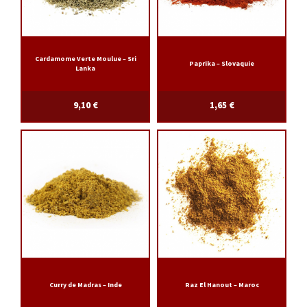
Cardamome Verte Moulue – Sri
Paprika – Slovaquie
Lanka
9,10
€
1,65
€
Curry de Madras – Inde
Raz El Hanout – Maroc