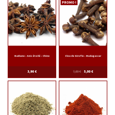
PROMO !
Badiane – Anis étoilé – Chine
Clou de Girofle – Madagascar
3,90
€
7,80
€
5,00
€