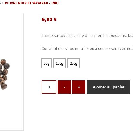
S
POIVRE NOIR DE WAYANAD – INDE
6,80
€
Il aime surtout la cuisine de la mer, les poissons, 
Convient dans nos moulins ou à concasser avec not
50g
100g
250g
-
+
Ajouter au panier