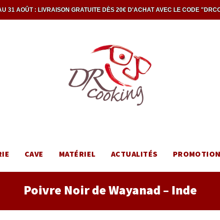
U 31 AOÛT : LIVRAISON GRATUITE DÈS 20€ D'ACHAT AVEC LE CODE "DRC
RIE
CAVE
MATÉRIEL
ACTUALITÉS
PROMOTIO
Poivre Noir de Wayanad – Inde