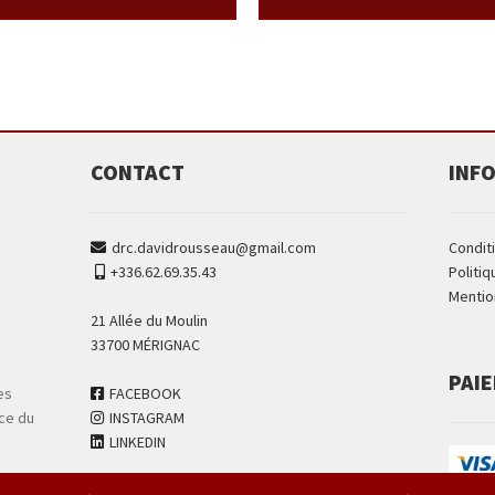
CONTACT
INF
drc.davidrousseau@gmail.com
Condit
+336.62.69.35.43
Politiq
Mentio
21 Allée du Moulin
33700 MÉRIGNAC
PAI
FACEBOOK
es
INSTAGRAM
ce du
LINKEDIN