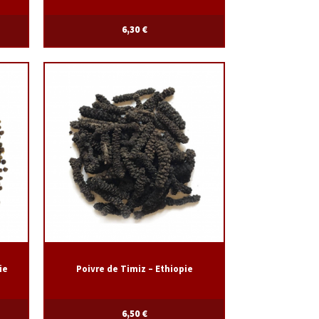
6,30
€
ie
Poivre de Timiz – Ethiopie
6,50
€