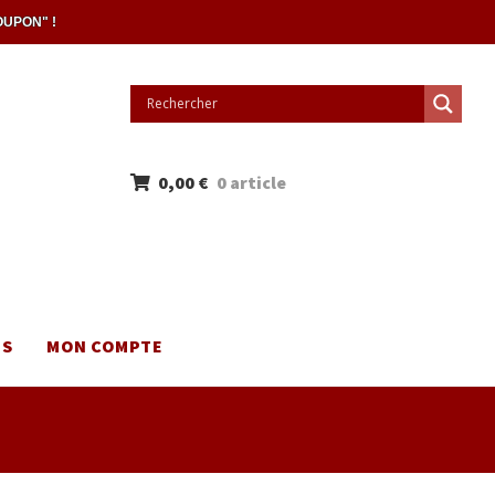
OUPON" !
0,00
€
0 article
NS
MON COMPTE