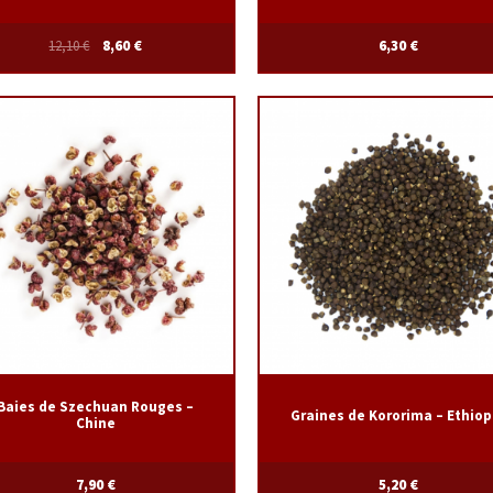
12,10
€
8,60
€
6,30
€
Baies de Szechuan Rouges –
Graines de Kororima – Ethiop
Chine
7,90
€
5,20
€