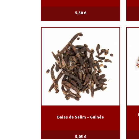
5,30
€
Baies de Selim – Guinée
5,05
€