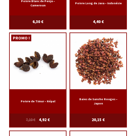
Poivre Blanc de Penja –
Poivre Long de Java – Indonésie
Cameroun
6,30
€
4,40
€
PROMO !
Baies de Sansho Rouges –
Poivre de Timur – Népal
Japon
7,10
€
4,92
€
20,15
€