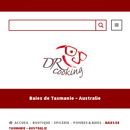
DÈS 20€ D'ACHAT AVEC LE CODE : "DRCOUPON"
ACCUEIL
Baies de Tasmanie – Australie
EPICERIE
CAVE
ACCUEIL
BOUTIQUE
EPICERIE
POIVRES & BAIES
BAIES DE
TASMANIE – AUSTRALIE