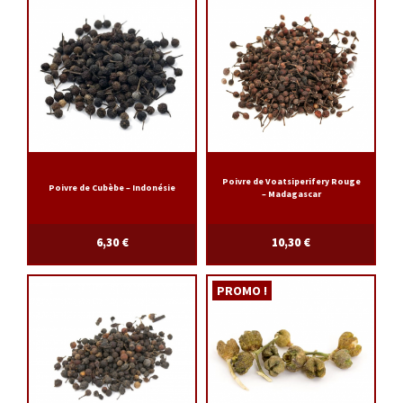
Poivre de Voatsiperifery Rouge
Poivre de Cubèbe – Indonésie
– Madagascar
6,30
€
10,30
€
PROMO !