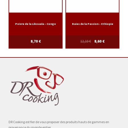
Poivre de la Likouala – Congo
Baies de la Passion – Ethiopie
8,70
€
12,10
€
8,60
€
DR Cooking est fier de vous proposer des produits hauts de gammes en
provenance du monde entier.