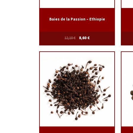
Baies de la Passion – Ethiopie
12,10
€
8,60
€