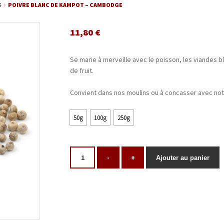
S
POIVRE BLANC DE KAMPOT – CAMBODGE
11,80
€
Se marie à merveille avec le poisson, les viandes
de fruit.
Convient dans nos moulins ou à concasser avec not
50g
100g
250g
-
+
Ajouter au panier