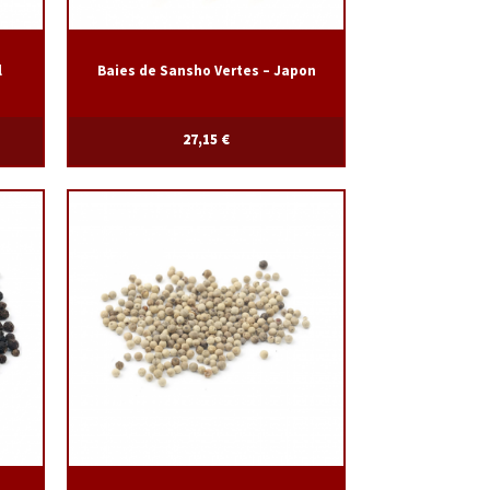
l
Baies de Sansho Vertes – Japon
27,15
€