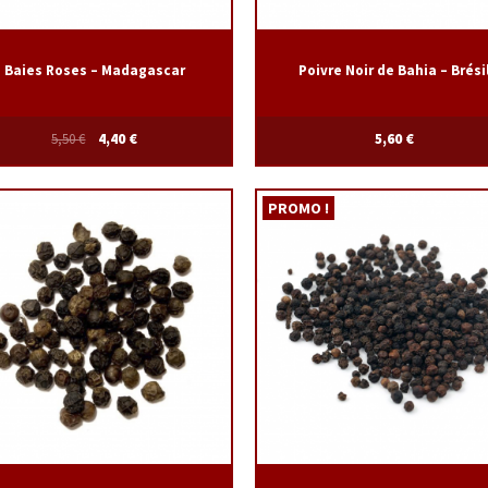
Baies Roses – Madagascar
Poivre Noir de Bahia – Brési
5,50
€
4,40
€
5,60
€
PROMO !