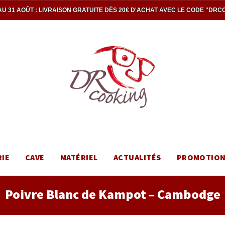
U 31 AOÛT : LIVRAISON GRATUITE DÈS 20€ D'ACHAT AVEC LE CODE "DRC
RIE
CAVE
MATÉRIEL
ACTUALITÉS
PROMOTIO
Poivre Blanc de Kampot – Cambodge