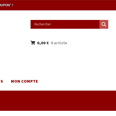
OUPON" !
0,00
€
0 article
NS
MON COMPTE