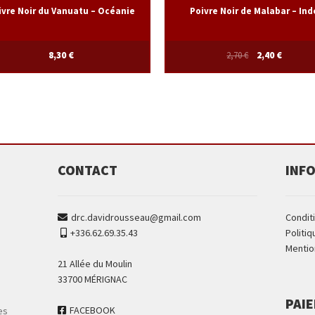
ivre Noir du Vanuatu – Océanie
Poivre Noir de Malabar – Ind
8,30
€
2,70
€
2,40
€
CONTACT
INF
drc.davidrousseau@gmail.com
Condit
+336.62.69.35.43
Politiq
Mentio
21 Allée du Moulin
33700 MÉRIGNAC
PAI
FACEBOOK
es