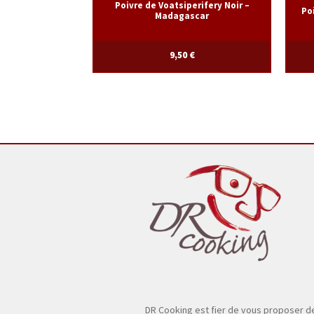
Poivre de Voatsiperifery Noir –
Po
Madagascar
9,50
€
DR Cooking est fier de vous proposer d