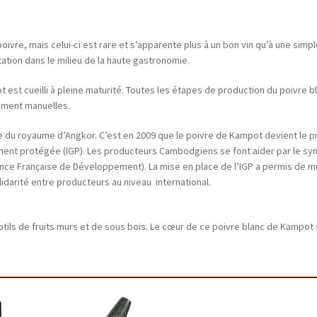
oivre, mais celui-ci est rare et s’apparente plus à un bon vin qu’à une simp
ation dans le milieu de la haute gastronomie.
 est cueilli à pleine maturité. Toutes les étapes de production du poivre 
rement manuelles.
 du royaume d’Angkor. C’est en 2009 que le poivre de Kampot devient le p
ent protégée (IGP). Les producteurs Cambodgiens se font aider par le syn
gence Française de Développement). La mise en place de l’IGP a permis de m
idarité entre producteurs au niveau international.
tils de fruits murs et de sous bois. Le cœur de ce poivre blanc de Kampot 