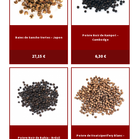
Poivre Noir de Kampot –
Baies de Sansho Vertes – Japon
Cambodge
27,15
€
6,30
€
Poivre de Voatsiperifery Blanc –
Poivre Noir de Bahia – Brésil