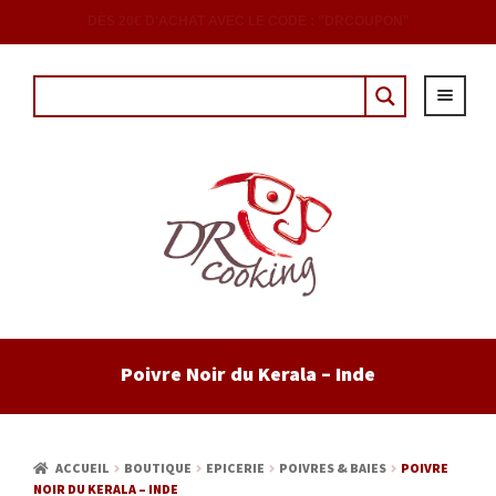
DÈS 20€ D'ACHAT AVEC LE CODE : "DRCOUPON"
ACCUEIL
Poivre Noir du Kerala – Inde
EPICERIE
CAVE
ACCUEIL
BOUTIQUE
EPICERIE
POIVRES & BAIES
POIVRE
NOIR DU KERALA – INDE