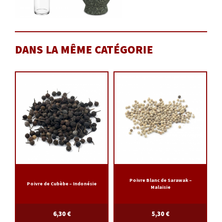
DANS LA MÊME CATÉGORIE
Poivre Blanc de Sarawak –
Poivre de Cubèbe – Indonésie
Malaisie
6,30
€
5,30
€