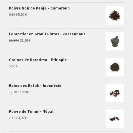
Poivre Noir de Penja – Cameroun
6,10
€
5,00
€
Le Mortier en Granit Plutos - Zassenhaus
23,50
€
21,20
€
Graines de Kororima – Ethiopie
5,20
€
Baies des Batak – Indonésie
13,70
€
10,90
€
Poivre de Timur – Népal
7,10
€
4,92
€