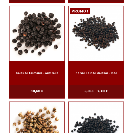
PROMO !
Baies de Tasmanie – Australie
Poivre Noir de Malabar – Inde
30,60
€
2,70
€
2,40
€